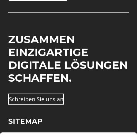
i
a
a
e
l
i
m
*
l
e
*
*
*
ZUSAMMEN
EINZIGARTIGE
DIGITALE LÖSUNGEN
SCHAFFEN.
Schreiben Sie uns an
SITEMAP