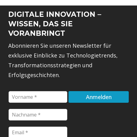
DIGITALE INNOVATION –
WISSEN, DAS SIE
VORANBRINGT
Abonnieren Sie unseren Newsletter für
exklusive Einblicke zu Technologietrends,
Transformationsstrategien und
Erfolgsgeschichten.
F
Anmelden
i
r
*
N
s
*
a
t
E
c
n
m
E
h
a
a
m
n
m