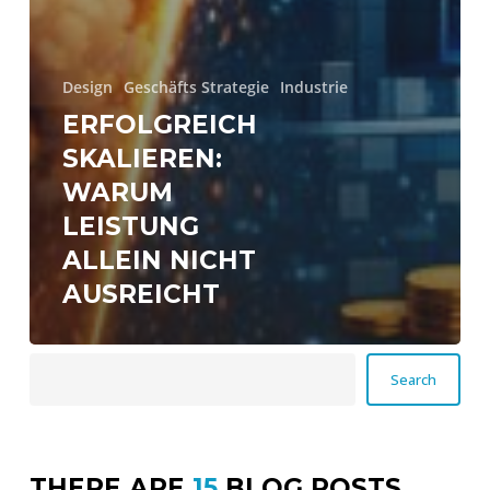
Design
Geschäfts Strategie
Industrie
ERFOLGREICH
SKALIEREN:
WARUM
LEISTUNG
ALLEIN NICHT
AUSREICHT
Suchen
Search
THERE ARE
15
BLOG POSTS