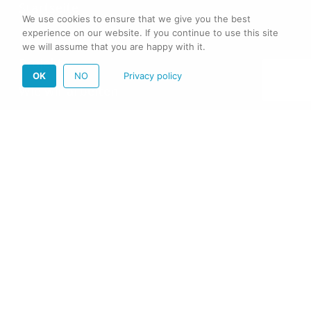
Startseite
We use cookies to ensure that we give you the best
experience on our website. If you continue to use this site
Dienstleistungen
we will assume that you are happy with it.
Projekte
OK
NO
Privacy policy
Wie wir arbeiten
Über uns
Jobs
Blog
Kontakt
N47 AG
Hardturmstrasse 253
8005 Zurich