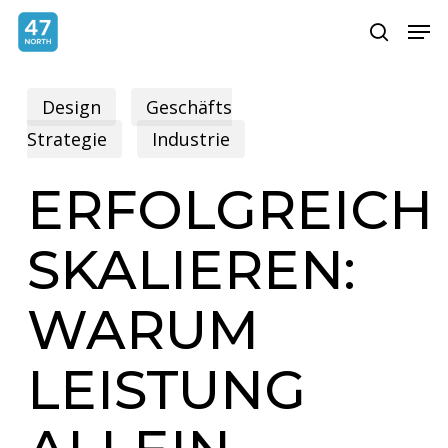
Skip
Menu
Men
search
to
main
Design
Geschäfts
content
Strategie
Industrie
ERFOLGREICH
SKALIEREN:
WARUM
LEISTUNG