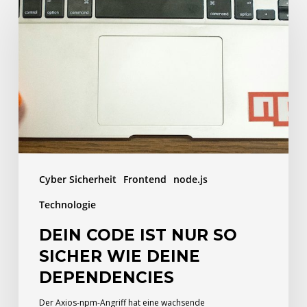
Code
ist
nur
so
sicher
wie
deine
Dependencies
Cyber Sicherheit
Frontend
node.js
Technologie
DEIN CODE IST NUR SO
SICHER WIE DEINE
DEPENDENCIES
Der Axios-npm-Angriff hat eine wachsende