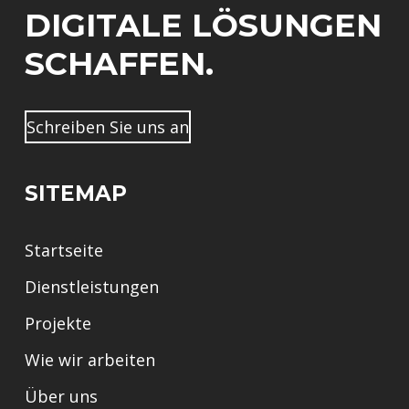
a
DIGITALE LÖSUNGEN
c
h
SCHAFFEN.
n
a
m
e
Schreiben Sie uns an
SITEMAP
Startseite
Dienstleistungen
Projekte
Wie wir arbeiten
Über uns