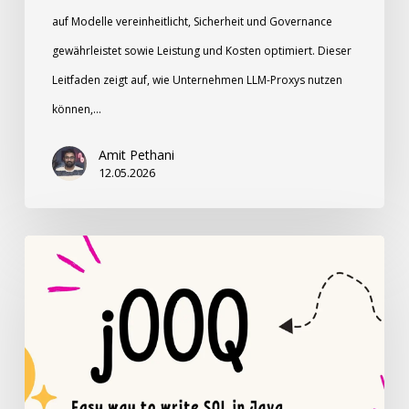
auf Modelle vereinheitlicht, Sicherheit und Governance
gewährleistet sowie Leistung und Kosten optimiert. Dieser
Leitfaden zeigt auf, wie Unternehmen LLM-Proxys nutzen
können,…
Amit Pethani
12.05.2026
jOOQ:
SQL
in
Java
schreiben,
so