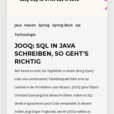
geht’s
richtig
Java
maven
Spring
Spring Boot
sql
Technologie
JOOQ: SQL IN JAVA
SCHREIBEN, SO GEHT’S
RICHTIG
Wer kennt es nicht: Ein Tippfehler in einem String-Query
oder eine umbenannte Tabellenspalte führt erst zur
Laufzeit in der Produktion zum Absturz. jOOQ (Java Object
Oriented Querying) löst dieses Problem, indem es SQL
direkt in typsicheren Java-Code verwandelt. In diesem
Artikel zeigt Dejan Trajkovski, wie ihr jOOQ nahtlos in